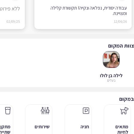
עבודה יסודית, נפלאה ונקייה! תקשורת קלילה
ללא פירוט
ומצויינת.
02/09/25
12/06/26
ות המקום
לילה בן לולו
בעלים
קום
מתאים
חניה
שירותים
מתקן
לחיות
שתייה