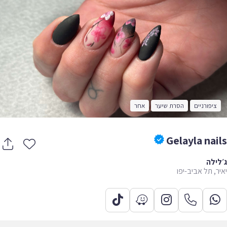
ציפורניים
הסרת שיער
אחר
Gelayla nai
ילה
ר, תל אביב-יפו