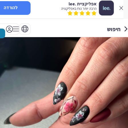
אפליקציית .lee
להורדה
הרבה יותר נוח באפליקציה
חיפוש