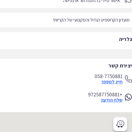
אישור מיידי בהזמנת תור או פגישה
עדון הקרוספיט הגדול והמקצועי של הקריות!
ריה
ירת קשר
058-7750881
חייג למספר
+972587750881
שלח הודעה