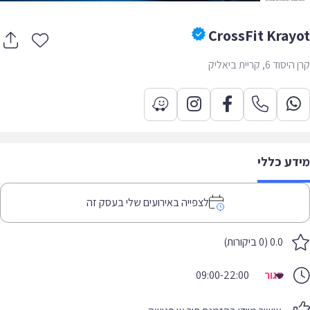
CrossFit Kray
ד 6, קריית ביאליק
דע כללי
לצפייה באירועים שלי בעסק זה
0.0 (0 ביקורות)
סגור
09:00-22:00