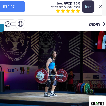
אפליקציית .lee
להורדה
הרבה יותר נוח באפליקציה
חיפוש