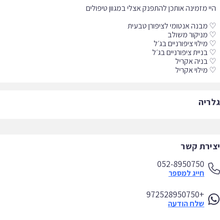
מילוי אקריל
ריה
ירת קשר
052-8950750
חייג למספר
+972528950750
שלח הודעה