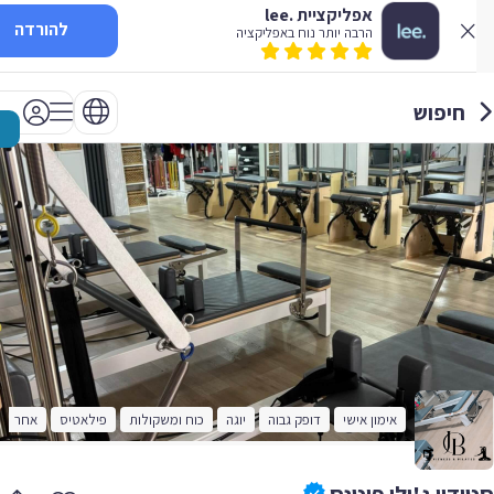
אפליקציית .lee
להורדה
הרבה יותר נוח באפליקציה
חיפוש
אימון אישי
דופק גבוה
יוגה
כוח ומשקולות
פילאטיס
אחר