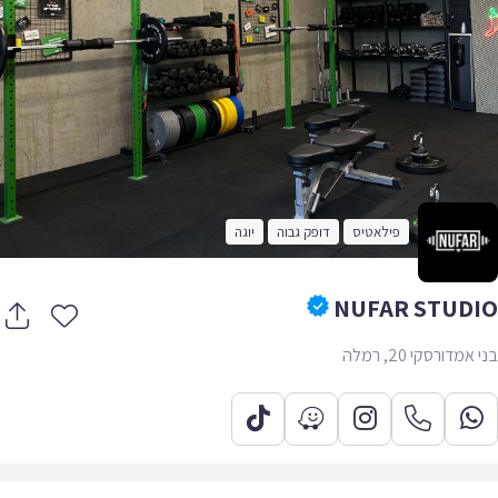
פילאטיס
דופק גבוה
יוגה
NUFAR STUD
מדורסקי 20, רמלה