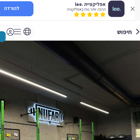
אפליקציית .lee
להורדה
הרבה יותר נוח באפליקציה
חיפוש