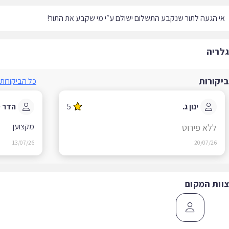
 הגעה לתור שנקבע התשלום ישולם ע״י מי שקבע את התור!
ריה
קורות
כל הביקורות
ינון ג.
5
הדר ס.
מקצוען
ללא פירוט
13/07/26
20/07/26
ות המקום