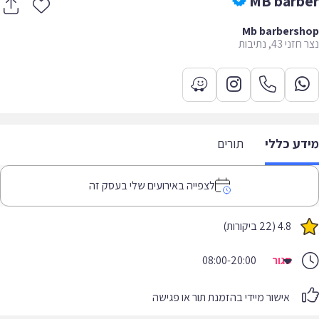
MB barb
Mb barbersh
ני 43, נתיבות
דע כללי
תורים
לצפייה באירועים שלי בעסק זה
4.8 (22 ביקורות)
סגור
08:00-20:00
אישור מיידי בהזמנת תור או פגישה