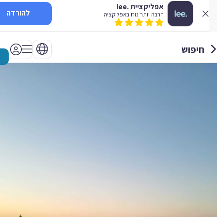
אפליקציית .lee
להורדה
הרבה יותר נוח באפליקציה
חיפוש