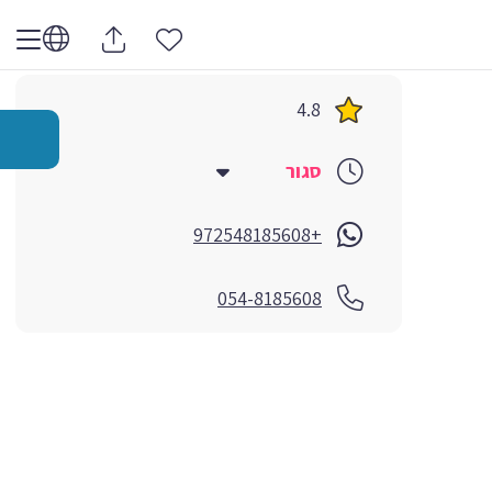
4.8
סגור
+972548185608
054-8185608