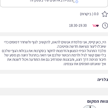
לצפייה באירועים שלי בעסק זה
0.0 ( ביקורות)
סגור
18:30-19:30
י, כאן קייסי, אני מלמדת אנשים להאט, להקשיב לגוף ולשחרר דפוסים כדי
בד התרגול הפיזי המגוון והזדמנות לחקור בסקרנות את גבולות הגוף שלכם
י שום קשר לגיל ולרמת הכושר שלכם אני רואה בתרגול היוגה מן מסע של
בור פנימה דרך רוגע, ותבוננות שמרחיב גם את התודעה ויכול לשנות את
ך שאנחנו תופסים את עצמינו.
ריה
ות המקום