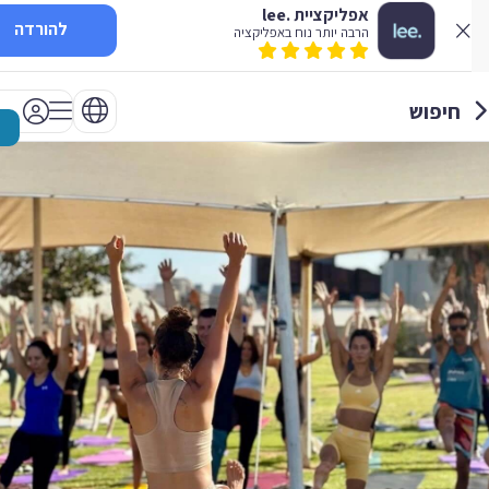
אפליקציית .lee
להורדה
הרבה יותר נוח באפליקציה
חיפוש