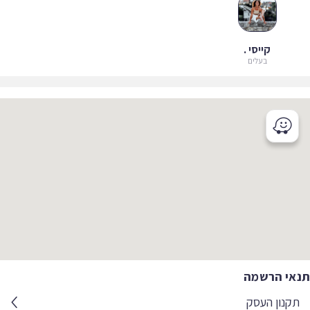
קייסי .
בעלים
אי הרשמה
קנון העסק