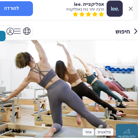
אפליקציית .lee
להורדה
הרבה יותר נוח באפליקציה
חיפוש
פילאטיס
אחר