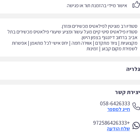
אישור מיידי בהזמנת תור או פגישה
ודיו פילאטיס סיטי קיים מעל עשור ומציע שיעורי פילאטיס מכשירים בתל
צועיות | ציוד מתקדם | אווירה חמה | יחס אישי לכל מתאמן | אפשרות
מירת מקום קבוע | זמינות
ריה
ירת קשר
058-6426333
חייג למספר
+972586426333
שלח הודעה