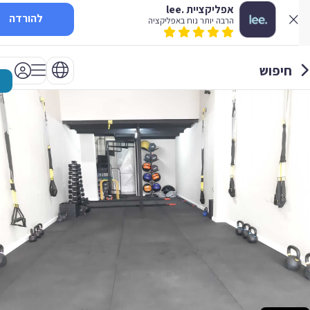
אפליקציית .lee
להורדה
הרבה יותר נוח באפליקציה
חיפוש