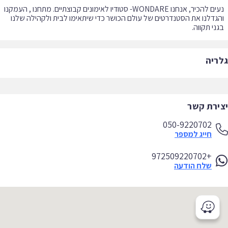
נעים להכיר, אנחנו WONDARE- סטודיו לאימונים קבוצתיים. מתחנו , העמקנו
גדלנו את הסטנדרטים של עולם הכושר כדי שיתאימו לבית ולקהילה שלנו
ני תקווה.
ריה
ירת קשר
050-9220702
חייג למספר
+972509220702
שלח הודעה