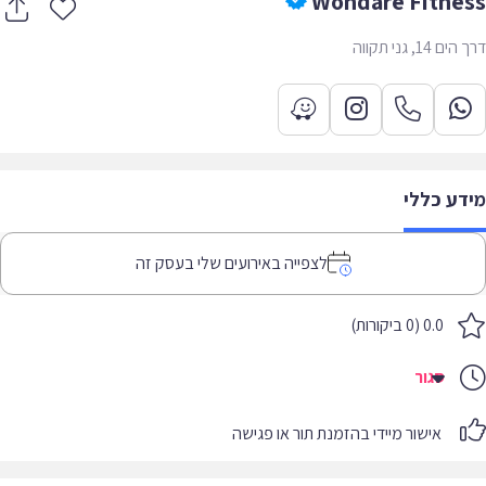
Wondare Fitne
 14, גני תקווה
דע כללי
לצפייה באירועים שלי בעסק זה
0.0 (0 ביקורות)
סגור
אישור מיידי בהזמנת תור או פגישה