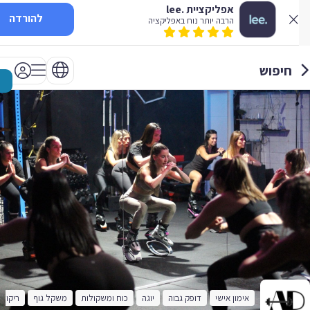
אפליקציית .lee
להורדה
הרבה יותר נוח באפליקציה
חיפוש
אימון אישי
דופק גבוה
יוגה
כוח ומשקולות
משקל גוף
ריקוד