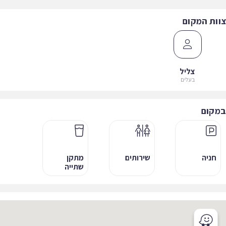
ות המקום
צליל
בעלים
קום
חניה
שירותים
מתקן
שתייה