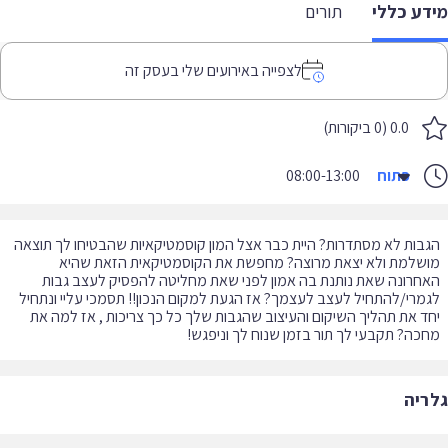
דע כללי
תורים
לצפייה באירועים שלי בעסק זה
0.0 (0 ביקורות)
פתוח
08:00-13:00
בות לא מסתדרות? היית כבר אצל המון קוסמטיקאיות שהבטיחו לך תוצאה
שלמת ולא יצאת מרוצה? מחפשת את הקוסמטיקאית הזאת שהיא
חרונה שאת נותנת בה אמון לפני שאת מחליטה להפסיק לעצב גבות
מרי/להתחיל לעצב לעצמך? אז הגעת למקום הנכון!! תסמכי עליי ונתחיל
ד את תהליך השיקום והעיצוב שהגבות שלך כל כך צריכות , אז למה את
כה? תקבעי לך תור בזמן שנוח לך וניפגש!
ריה