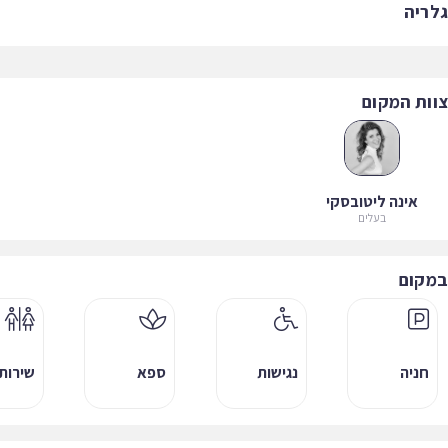
ריה
ות המקום
אינה ליטובסקי
בעלים
קום
חניה
נגישות
ספא
שירותים