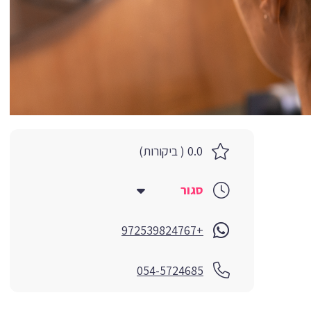
0.0 ( ביקורות)
סגור
+972539824767
054-5724685