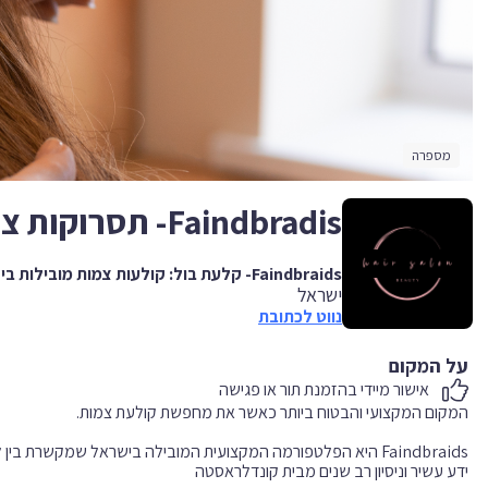
מספרה
Faindbradis- תסרוקות צמות -קלעת בול
Faindbraids- קלעת בול: קולעות צמות מובילות בישראל
ישראל
נווט לכתובת
על המקום
אישור מיידי בהזמנת תור או פגישה
Faindbraids היא הפלטפורמה המקצועית המובילה בישראל שמקשרת בי
ידע עשיר וניסיון רב שנים מבית קונדלראסטה