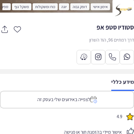
אימון אישי
דופק גבוה
יוגה
כוח ומשקולות
משקל גוף
ספינינג
ודיו סטפ אפ
תיים 96, הוד השרון
דע כללי
לצפייה באירועים שלי בעסק זה
4.9
אישור מיידי בהזמנת תור או פגישה