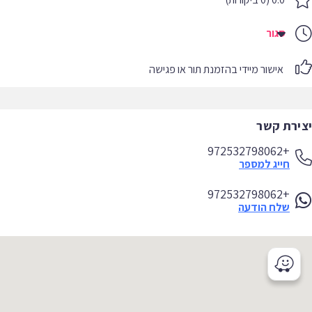
סגור
אישור מיידי בהזמנת תור או פגישה
יצירת קשר
+972532798062
חייג למספר
+972532798062
שלח הודעה