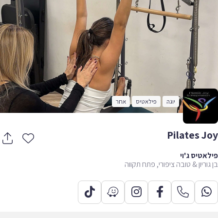
יוגה
פילאטיס
אחר
Pilates J
אטיס ג'וי
גוריון & טובה ציפורי, פתח תקווה