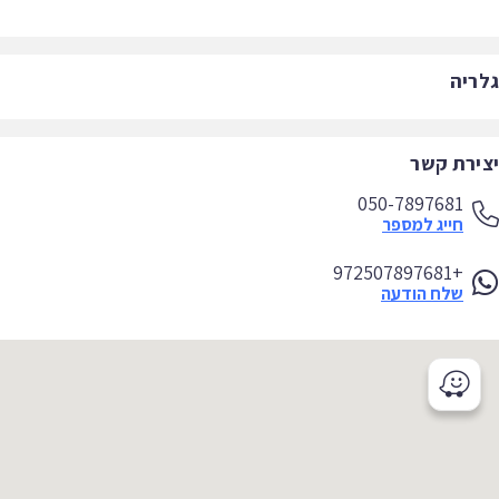
ריה
ירת קשר
050-7897681
חייג למספר
+972507897681
שלח הודעה