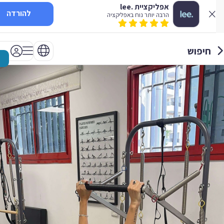
אפליקציית .lee
להורדה
הרבה יותר נוח באפליקציה
חיפוש