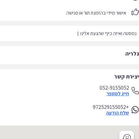
אישור מיידי בהזמנת תור או פגישה
סטה ואיזה כייף שהגעת אלינו :)
ריה
ירת קשר
052-9155052
חייג למספר
+972529155052
שלח הודעה