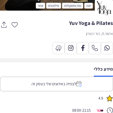
יוגה
כוח ומשקולות
פילאטיס
אחר
Yuv Yoga & Pilat
 הוד השרון
דע כללי
לצפייה באירועים שלי בעסק זה
4.9
סגור
08:00-21:15