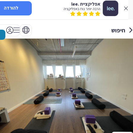
אפליקציית .lee
להורדה
הרבה יותר נוח באפליקציה
חיפוש