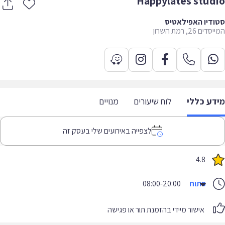
Happylates stud
דיו האפילאטיס
ם 26, רמת השרון
דע כללי
לוח שיעורים
מנויים
לצפייה באירועים שלי בעסק זה
4.8
פתוח
08:00-20:00
אישור מיידי בהזמנת תור או פגישה