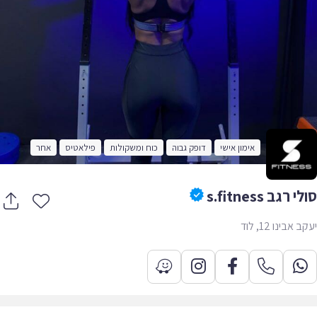
אימון אישי
דופק גבוה
כוח ומשקולות
פילאטיס
אחר
 רגב s.fitness
אבינו 12, לוד