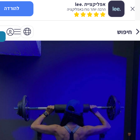
אפליקציית .lee
להורדה
הרבה יותר נוח באפליקציה
חיפוש