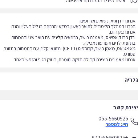
אישור מיידי בהזמנת תור או פגישה
רנו במהלך הלימודים לתואר ראשון במדעי התזונה בגליל העליון והנה
דן פרנק אטיאס, מאמנת כושר, תזונאית קלינית עם תואר שני והתמחות
גיא אטיאס, מאמן כושר, קרוספיט (CF-L1) ותזונאי קליני עם התמחות בתזונת
חנו מאמינים ביצירת קהילה חזקה ותומכת, חיזוק הגוף והנפש כאחד.
ריה
ירת קשר
055-5660925
חייג למספר
+972555660925