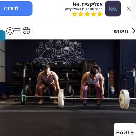
אפליקציית .lee
להורדה
הרבה יותר נוח באפליקציה
חיפוש