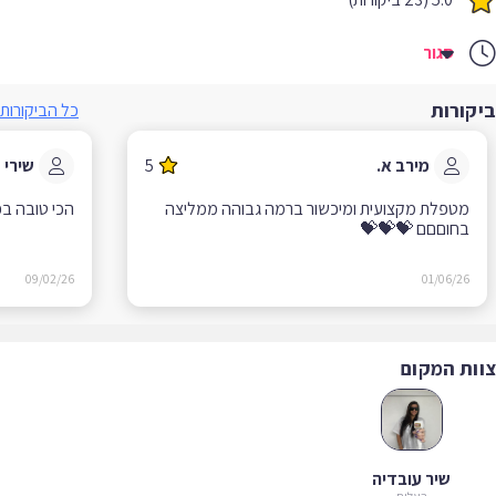
סגור
ביקורות
כל הביקורות
מירב א.
5
שירי 
מטפלת מקצועית ומיכשור ברמה גבוהה ממליצה
הכי טובה ב
בחוםםם 💝💝💝
09/02/26
01/06/26
צוות המקום
שיר עובדיה