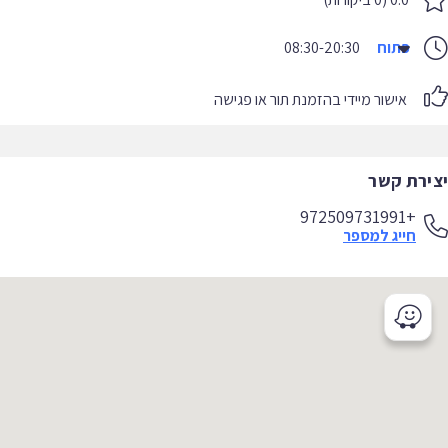
פתוח
08:30-20:30
אישור מיידי בהזמנת תור או פגישה
יצירת קשר
+972509731991
חייג למספר