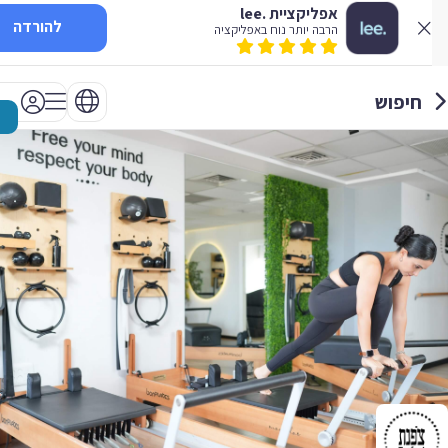
אפליקציית .lee
להורדה
הרבה יותר נוח באפליקציה
חיפוש