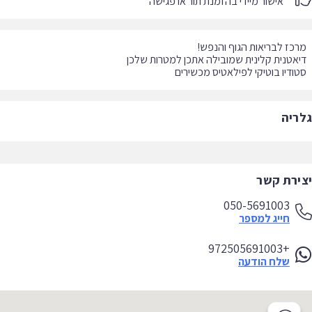
אישור מיידי בהזמנת תור או פגישה
ודיו בוטיקי לפילאטיס מכשירים
ריה
ירת קשר
050-5691003
חייג למספר
+972505691003
שלח הודעה