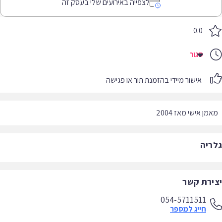
לצפייה באירועים שלי בעסק זה
0.0
סגור
אישור מיידי בהזמנת תור או פגישה
מן אישי מאז 2004
ריה
ירת קשר
054-5711511
חייג למספר