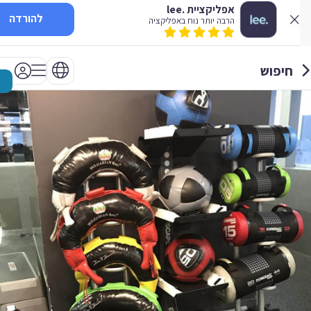
אפליקציית .lee
להורדה
הרבה יותר נוח באפליקציה
חיפוש