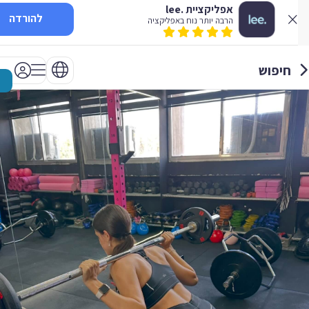
אפליקציית .lee
להורדה
הרבה יותר נוח באפליקציה
חיפוש