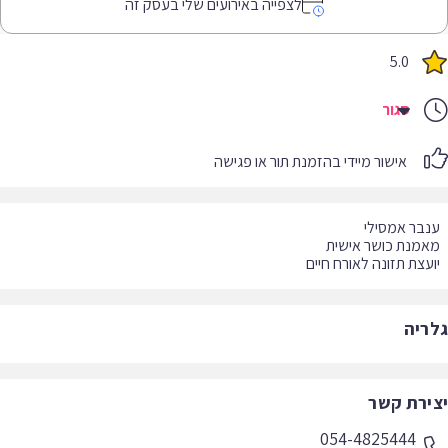
לצפייה באירועים שלי בעסק זה
5.0
סגור
אישור מיידי בהזמנת תור או פגישה
עצת תזונה לאורח חיים
ריה
ירת קשר
054-4825444