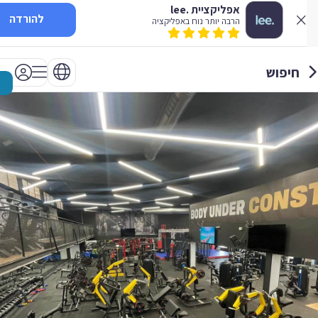
אפליקציית .lee
להורדה
הרבה יותר נוח באפליקציה
חיפוש