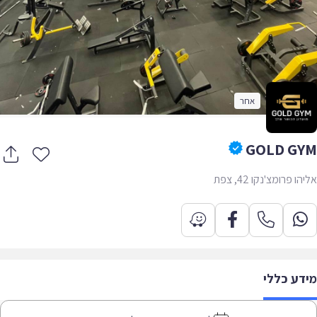
אחר
GOLD G
ו פרומצ'נקו 42, צפת
דע כללי