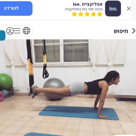
אפליקציית .lee
להורדה
הרבה יותר נוח באפליקציה
חיפוש