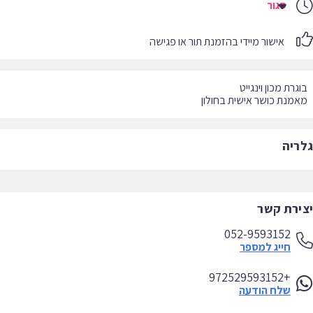
סגור
אישור מיידי בהזמנת תור או פגישה
מנת כושר אישית בחולון
ריה
ירת קשר
052-9593152
חייג למספר
+972529593152
שלח הודעה