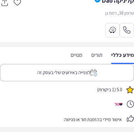
ניקה Dao
, רמת גן
דע כללי
תורים
מנויים
לצפייה באירועים שלי בעסק זה
5.0 (1 ביקורות)
סגור
אישור מיידי בהזמנת תור או פגישה