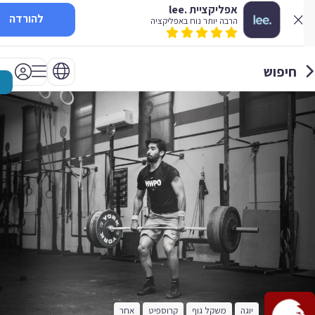
אפליקציית .lee
להורדה
הרבה יותר נוח באפליקציה
חיפוש
יוגה
משקל גוף
קרוספיט
אחר