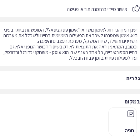
אישור מיידי בהזמנת תור או פגישה
נן המון הגדרות לאימון כושר או "אימון פונקציונאלי", המופשטת ביותר בעיני
א: אימון שמטרתו לשפר את הפעילות היומיומית בחיינו ולשכלל את מערכות
מובן, המתאמן יראה את התוצאות לא רק בשיפור הכושר הגופני אלא גם
ייו הספורטיביים, כל אחד בענף שבו הוא עוסק - משחקני כדורגל וכדורסל,
ד לפעילות פיזית בזמן עבודה ובכלל.
ריה
קום
חניה