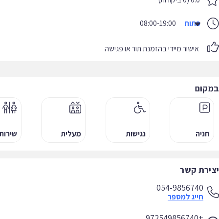
פתוח
08:00-19:00
אישור מיידי בהזמנת תור או פגישה
במקום
חניה
נגישות
מעלית
שירות
יצירת קשר
054-9856740
חייג למספר
+972549856740