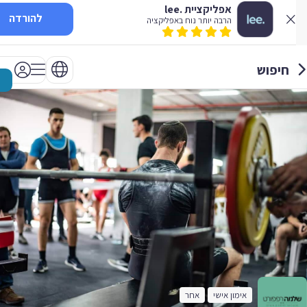
אפליקציית .lee
להורדה
הרבה יותר נוח באפליקציה
חיפוש
אימון אישי
אחר