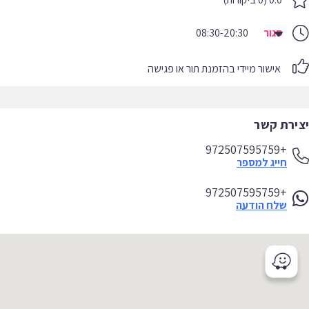
סגור
08:30-20:30
אישור מיידי בהזמנת תור או פגישה
יצירת קשר
+972507595759
חייג למספר
+972507595759
שלח הודעה