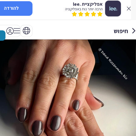
אפליקציית .lee
להורדה
הרבה יותר נוח באפליקציה
חיפוש