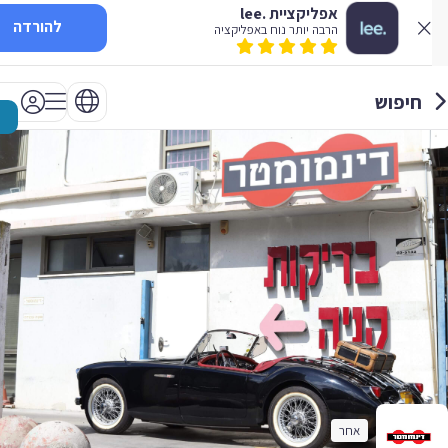
אפליקציית .lee
להורדה
הרבה יותר נוח באפליקציה
חיפוש
אחר