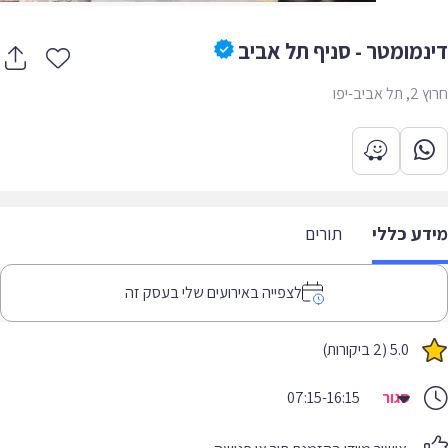
נמומטר - סניף תל אביב
אביב-יפו
דע כללי
תורים
לצפייה באירועים שלי בעסק זה
5.0 (2 ביקורות)
סגור
07:15-16:15