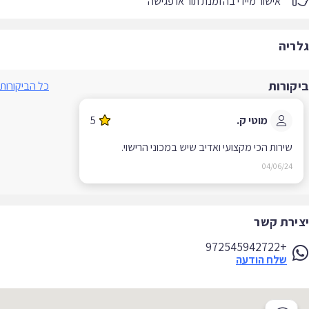
אישור מיידי בהזמנת תור או פגישה
ריה
קורות
כל הביקורות
מוטי ק.
5
שירות הכי מקצועי ואדיב שיש במכוני הרישוי.
04/06/24
ירת קשר
+972545942722
שלח הודעה