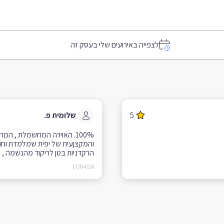
לצפייה באירועים שלי בעסק זה
5
שלומית פ.
100%. האוירה המחשמלת , המ
והמקצןעית של יפית שמלמדת וחו
הרקדניות בטן לריקוד מהנשמה , ר
בלב , ומביא בריאות לגוף ולנפש. 
17/04/26
כריזמה , השראה מלאה באנרגי
מרליקה , ומדביקה 
SHE IS FIRE.