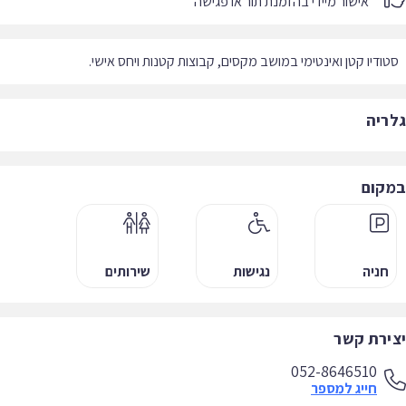
אישור מיידי בהזמנת תור או פגישה
ודיו קטן ואינטימי במושב מקסים, קבוצות קטנות ויחס אישי.
ריה
קום
חניה
נגישות
שירותים
ירת קשר
052-8646510
חייג למספר