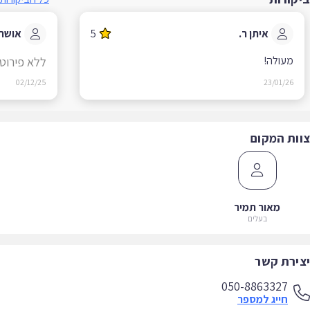
איתן ר.
5
אושרי ט
מעולה!
ללא פירוט
02/12/25
23/01/26
ות המקום
מאור תמיר
בעלים
ירת קשר
050-8863327
חייג למספר