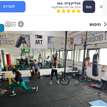
אפליקציית .lee
להורדה
הרבה יותר נוח באפליקציה
חיפוש