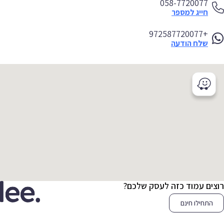
058-7720077
חייג למספר
+972587720077
שלח הודעה
צים עמוד כזה לעסק שלכם?
התחילו חינם