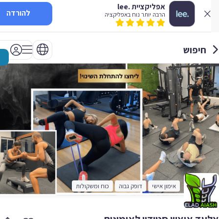
אפליקציית .lee
להורדה
הרבה יותר נוח באפליקציה
חיפוש
אימון אישי
דופק גבוה
כוח ומשקולות