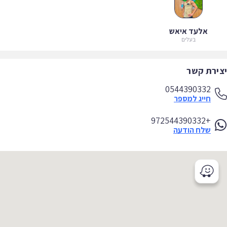
אלעד איאש
בעלים
ירת קשר
0544390332
חייג למספר
+972544390332
שלח הודעה