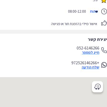
פתוח
08:00-12:00
אישור מיידי בהזמנת תור או פגישה
יצירת קשר
052-6146266
חייג למספר
+972526146266
שלח הודעה