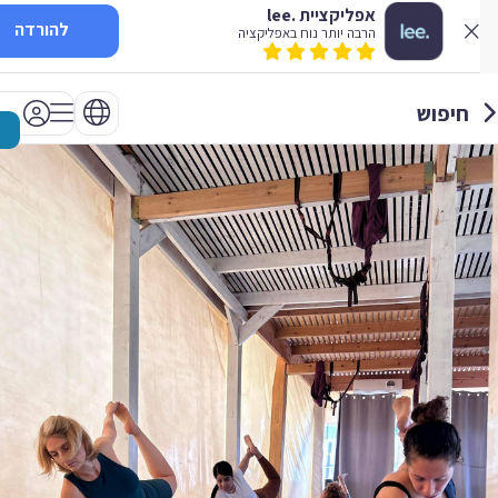
אפליקציית .lee
להורדה
הרבה יותר נוח באפליקציה
חיפוש