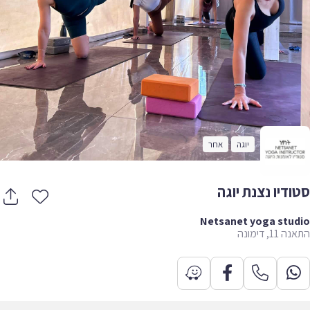
יוגה
אחר
ודיו נצנת יוגה
Netsanet yoga stu
11, דימונה