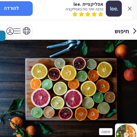
אפליקציית .lee
להורדה
הרבה יותר נוח באפליקציה
חיפוש
תזונה