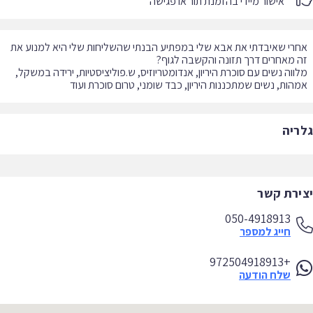
אישור מיידי בהזמנת תור או פגישה
רי שאיבדתי את אבא שלי במפתיע הבנתי שהשליחות שלי היא למנוע את
ווה נשים עם סוכרת היריון, אנדומטריוזיס, ש.פוליציסטיות, ירידה במשקל,
הות, נשים שמתכננות היריון, כבד שומני, טרום סוכרת ועוד
ריה
ירת קשר
050-4918913
חייג למספר
+972504918913
שלח הודעה