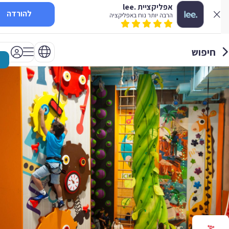
אפליקציית .lee
להורדה
הרבה יותר נוח באפליקציה
חיפוש