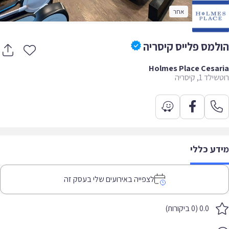
אחר
למס פלייס קיסריה
Holmes Place Cesa
ד 1, קיסריה
דע כללי
לצפייה באירועים שלי בעסק זה
0.0 (0 ביקורות)