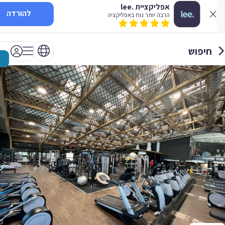
אפליקציית .lee
להורדה
הרבה יותר נוח באפליקציה
חיפוש