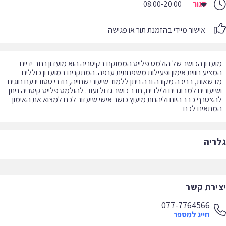
סגור
08:00-20:00
אישור מיידי בהזמנת תור או פגישה
עדון הכושר של הולמס פלייס הממוקם בקיסריה הוא מועדון רחב ידיים
ציע חווית אימון ופעילות משפחתית ענפה. המתקנים במועדון כוללים
שאות, בריכה מקורה ובה ניתן ללמוד שיעורי שחייה, חדרי סטודיו עם חוגים
יעורים למבוגרים ולילדים, חדר כושר גדול ועוד. להולמס פלייס קיסריה ניתן
צטרף כבר היום וליהנות מיעוץ כושר אישי שיעזור לכם למצוא את האימון
תאים לכם
ריה
ירת קשר
077-7764566
חייג למספר