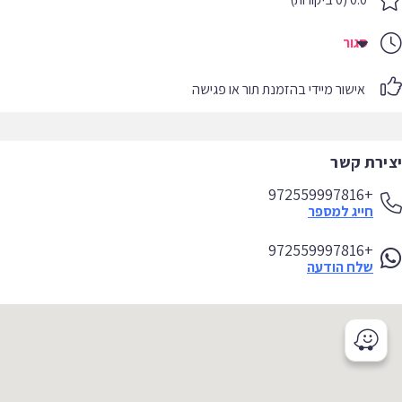
סגור
אישור מיידי בהזמנת תור או פגישה
יצירת קשר
+972559997816
חייג למספר
+972559997816
שלח הודעה