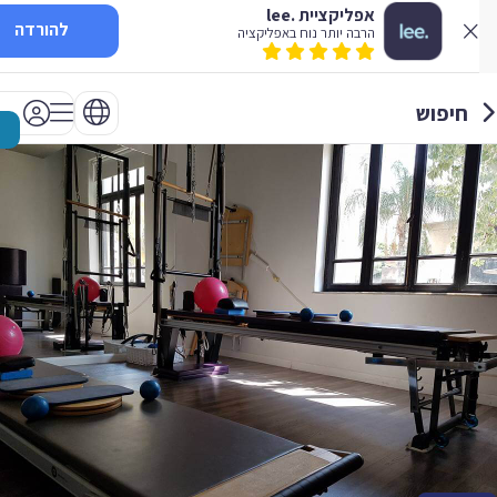
אפליקציית .lee
להורדה
הרבה יותר נוח באפליקציה
חיפוש