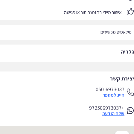
אישור מיידי בהזמנת תור או פגישה
לאטיס מכשירים
ריה
ירת קשר
050-6973037
חייג למספר
+972506973037
שלח הודעה