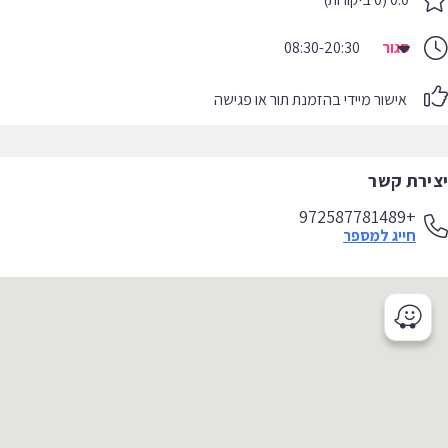
סגור
08:30-20:30
אישור מיידי בהזמנת תור או פגישה
יצירת קשר
+972587781489
חייג למספר